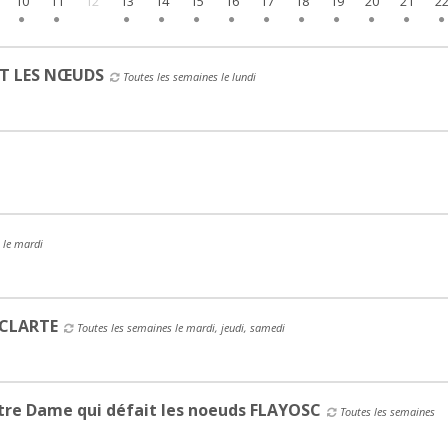
10
11
12
13
14
15
16
17
18
19
20
21
2
IT LES NŒUDS
Toutes les semaines le lundi
 le mardi
 CLARTE
Toutes les semaines le mardi, jeudi, samedi
tre Dame qui défait les noeuds FLAYOSC
Toutes les semaines