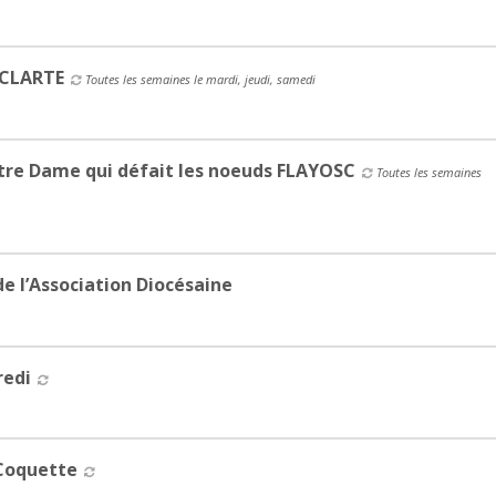
 CLARTE
Toutes les semaines le mardi, jeudi, samedi
tre Dame qui défait les noeuds FLAYOSC
Toutes les semaines
e l’Association Diocésaine
redi
 Coquette