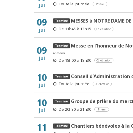
Toute la journée
jui
Prière
09
MESSES à NOTRE DAME DE
De 11h45 à 12h15
jui
Célébration
Messe en l'honneur de No
09
le mardi
jui
De 18h00 à 18h30
Célébration
10
Conseil d’Administration d
Toute la journée
jui
Célébration
10
Groupe de prière du merc
De 20h30 à 21h30
jui
Prière
11
Chantiers bénévoles à la