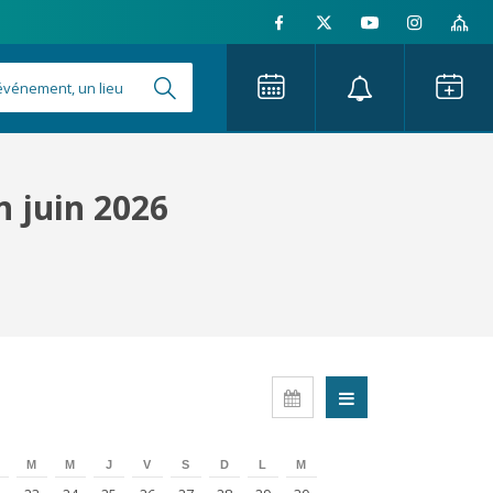
n juin 2026
M
M
J
V
S
D
L
M