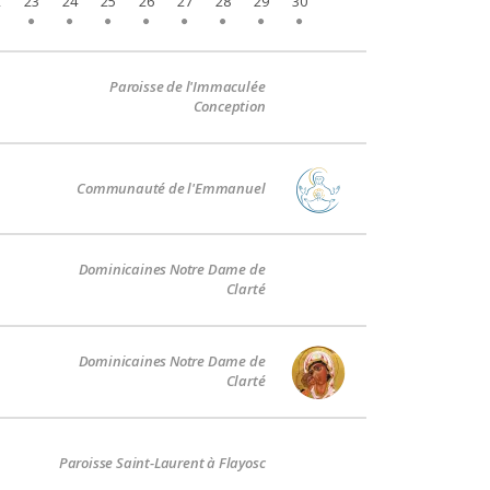
2
23
24
25
26
27
28
29
30
Paroisse de l'Immaculée
Conception
Communauté de l'Emmanuel
Dominicaines Notre Dame de
Clarté
Dominicaines Notre Dame de
Clarté
Paroisse Saint-Laurent à Flayosc