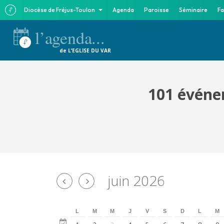
Diocèse de Fréjus-Toulon
Agenda
Paroisse
Séminaire
Fa
l’agenda...
de L’EGLISE DU VAR
101 événem
juin 2026
L
M
M
J
V
S
D
L
M