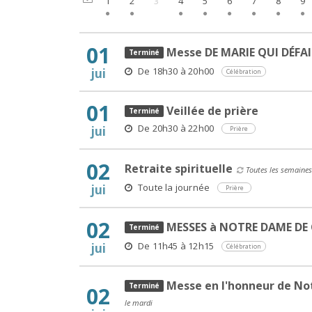
1
2
3
4
5
6
7
8
9
01
Messe DE MARIE QUI DÉFA
De 18h30 à 20h00
jui
Célébration
01
Veillée de prière
De 20h30 à 22h00
jui
Prière
02
Retraite spirituelle
Toutes les semaines
Toute la journée
jui
Prière
02
MESSES à NOTRE DAME DE
De 11h45 à 12h15
jui
Célébration
Messe en l'honneur de No
02
le mardi