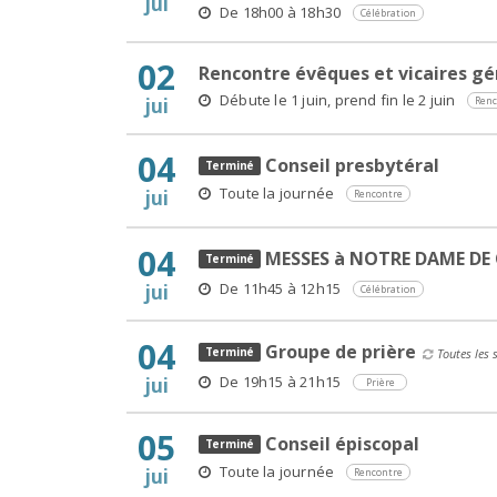
jui
De 18h00 à 18h30
Célébration
02
Rencontre évêques et vicaires gé
Débute le 1 juin, prend fin le 2 juin
jui
Renc
04
Conseil presbytéral
Toute la journée
jui
Rencontre
04
MESSES à NOTRE DAME DE
De 11h45 à 12h15
jui
Célébration
04
Groupe de prière
Toutes les 
De 19h15 à 21h15
jui
Prière
05
Conseil épiscopal
Toute la journée
jui
Rencontre