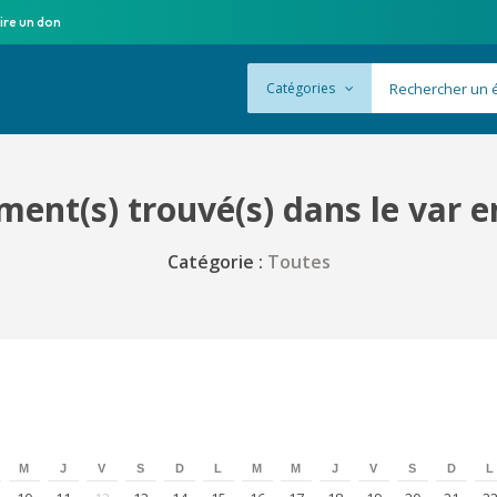
ire un don
Catégories
ent(s) trouvé(s) dans le var e
Catégorie :
Toutes
M
J
V
S
D
L
M
M
J
V
S
D
L