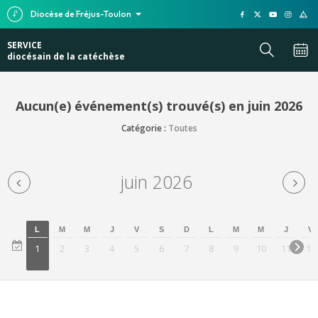
Diocèse de Fréjus-Toulon
SERVICE
diocésain de la catéchèse
Aucun(e) événement(s) trouvé(s) en juin 2026
Catégorie :
Toutes
juin 2026
L
M
M
J
V
S
D
L
M
M
J
V
1
2
3
4
5
6
7
8
9
10
11
12