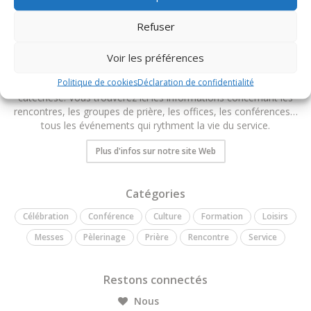
Refuser
Voir les préférences
Service diocésain de la catéchèse
Politique de cookies
Déclaration de confidentialité
Bienvenue sur le site Agenda du service diocésain de la
catéchèse. Vous trouverez ici les informations concernant les
rencontres, les groupes de prière, les offices, les conférences…
tous les événements qui rythment la vie du service.
Plus d'infos sur notre site Web
Catégories
Célébration
Conférence
Culture
Formation
Loisirs
Messes
Pèlerinage
Prière
Rencontre
Service
Restons connectés
Nous