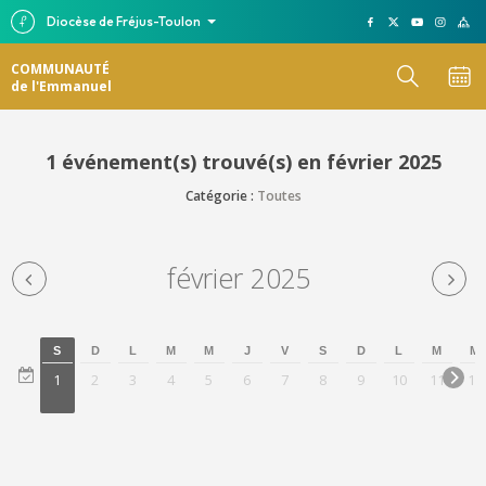
Diocèse de Fréjus-Toulon
COMMUNAUTÉ
de l'Emmanuel
1 événement(s) trouvé(s) en février 2025
Catégorie :
Toutes
février 2025
S
D
L
M
M
J
V
S
D
L
M
M
1
2
3
4
5
6
7
8
9
10
11
12