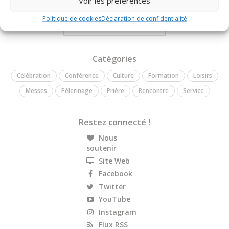
Voir les préférences
tous les événements qui rythment la vie de la communauté.
Politique de cookies
Déclaration de confidentialité
Plus d'infos sur notre site Web
Catégories
Célébration
Conférence
Culture
Formation
Loisirs
Messes
Pèlerinage
Prière
Rencontre
Service
Restez connecté !
Nous
soutenir
Site Web
Facebook
Twitter
YouTube
Instagram
Flux RSS