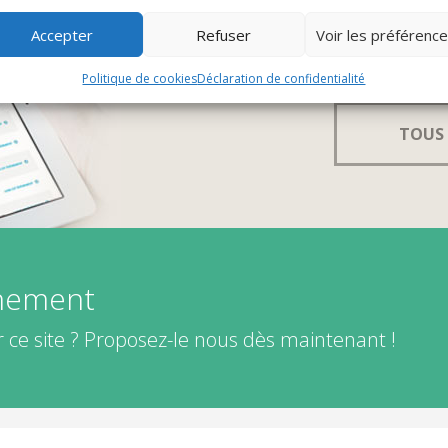
Accepter
Refuser
Voir les préférenc
Politique de cookies
Déclaration de confidentialité
TOUS 
énement
 ce site ? Proposez-le nous dès maintenant !