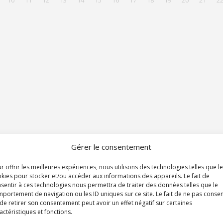
10
11
12
13
14
15
16
17
18
19
20
21
2
Gérer le consentement
r offrir les meilleures expériences, nous utilisons des technologies telles que l
kies pour stocker et/ou accéder aux informations des appareils. Le fait de
sentir à ces technologies nous permettra de traiter des données telles que le
portement de navigation ou les ID uniques sur ce site. Le fait de ne pas consen
de retirer son consentement peut avoir un effet négatif sur certaines
actéristiques et fonctions.