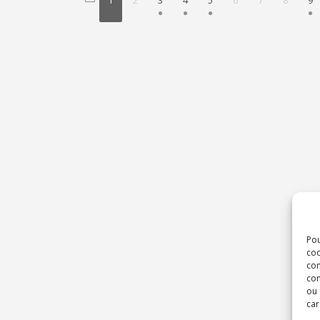
1
2
3
4
5
6
7
8
9
Pou
coo
con
com
ou 
car