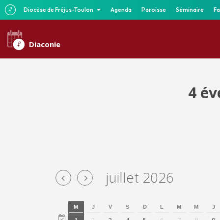
Diocèse de Fréjus-Toulon
Agenda
Paroisse
Séminaire
Fa
Diaconie
4 év
juillet 2026
M
J
V
S
D
L
M
M
J