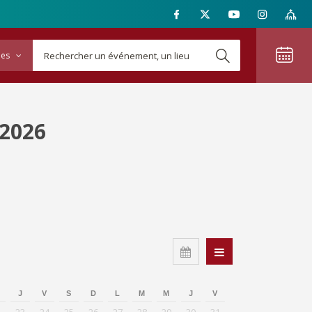
ies
 2026
J
V
S
D
L
M
M
J
V