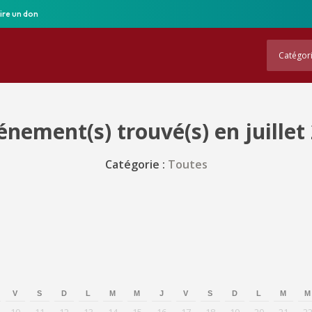
ire un don
Catégor
énement(s) trouvé(s) en juillet
Catégorie :
Toutes
V
S
D
L
M
M
J
V
S
D
L
M
M