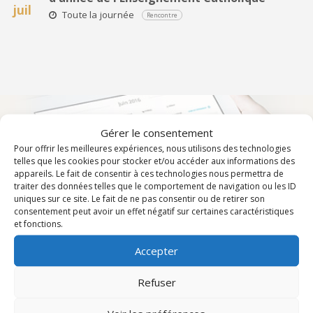
juil
Toute la journée
Rencontre
Gérer le consentement
Pour offrir les meilleures expériences, nous utilisons des technologies
TOUS LES ÉVÉNEMENTS DU DIOCÈSE
telles que les cookies pour stocker et/ou accéder aux informations des
appareils. Le fait de consentir à ces technologies nous permettra de
traiter des données telles que le comportement de navigation ou les ID
uniques sur ce site. Le fait de ne pas consentir ou de retirer son
consentement peut avoir un effet négatif sur certaines caractéristiques
et fonctions.
Accepter
Agenda de l’évêque
Refuser
Bienvenue sur l'agenda de Monseigneur François Touvet. Vous
trouverez ici les informations concernant les rencontres, les
groupes de prière, les offices, les conférences… tous les