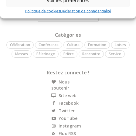
Voir les préférences
événements auxquels participe notre évêque.
Politique de cookies
Déclaration de confidentialité
Plus d'infos sur notre site Web
Catégories
Célébration
Conférence
Culture
Formation
Loisirs
Messes
Pèlerinage
Prière
Rencontre
Service
Restez connecté !
Nous
soutenir
Site web
Facebook
Twitter
YouTube
Instagram
Flux RSS