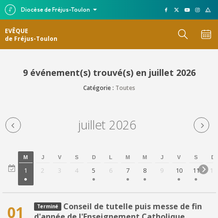
Diocèse de Fréjus-Toulon
EVÊQUE
de Fréjus-Toulon
9 événement(s) trouvé(s) en juillet 2026
Catégorie :
Toutes
juillet 2026
M
J
V
S
D
L
M
M
J
V
S
D
1
2
3
4
5
6
7
8
9
10
11
12
Conseil de tutelle puis messe de fin
01
d'année de l'Enseignement Catholique