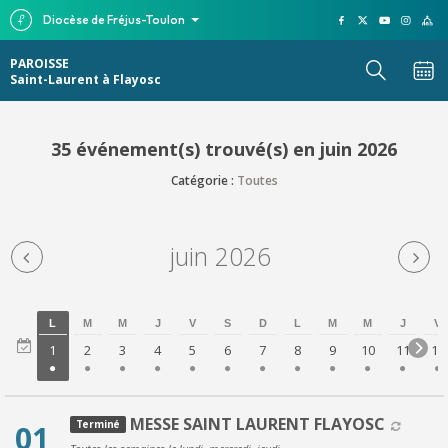
Diocèse de Fréjus-Toulon
PAROISSE
Saint-Laurent à Flayosc
35 événement(s) trouvé(s) en juin 2026
Catégorie :
Toutes
juin 2026
L
M
M
J
V
S
D
L
M
M
J
V
1
2
3
4
5
6
7
8
9
10
11
12
MESSE SAINT LAURENT FLAYOSC
01