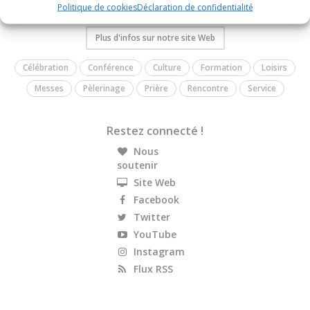
Politique de cookies
Déclaration de confidentialité
événements qui rythment la vie des paroisses.
Plus d'infos sur notre site Web
Célébration
Conférence
Culture
Formation
Loisirs
Messes
Pèlerinage
Prière
Rencontre
Service
Restez connecté !
Nous
soutenir
Site Web
Facebook
Twitter
YouTube
Instagram
Flux RSS