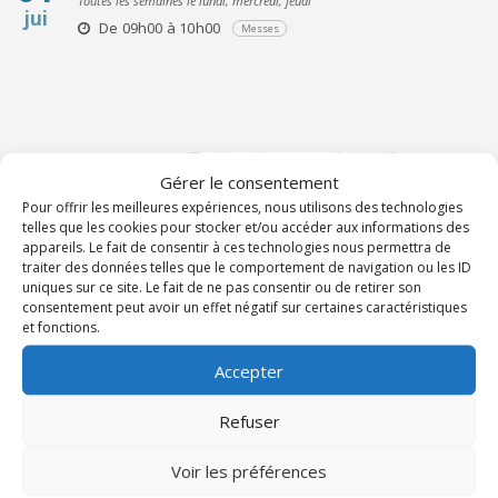
Toutes les semaines le lundi, mercredi, jeudi
jui
De 09h00 à 10h00
Messes
Gérer le consentement
Pour offrir les meilleures expériences, nous utilisons des technologies
telles que les cookies pour stocker et/ou accéder aux informations des
TOUS LES ÉVÉNEMENTS DU DIOCÈSE
appareils. Le fait de consentir à ces technologies nous permettra de
traiter des données telles que le comportement de navigation ou les ID
uniques sur ce site. Le fait de ne pas consentir ou de retirer son
consentement peut avoir un effet négatif sur certaines caractéristiques
et fonctions.
Accepter
Paroisse Saint-Laurent à Flayosc
Refuser
Bienvenue sur l'agenda de la paroisse Saint-Laurent à Flayosc.
Voir les préférences
Vous trouverez ici les informations concernant les rencontres,
les groupes de prière, les offices, les conférences… tous les