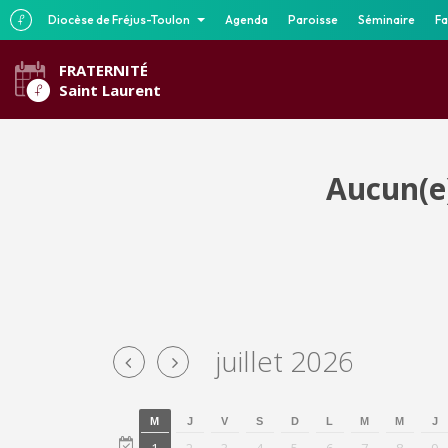
Diocèse de Fréjus-Toulon
Agenda
Paroisse
Séminaire
Fa
FRATERNITÉ
Saint Laurent
Aucun(e)
juillet 2026
M
J
V
S
D
L
M
M
J