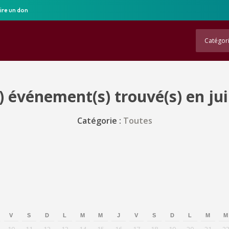
ire un don
Catégor
 événement(s) trouvé(s) en jui
Catégorie :
Toutes
V
S
D
L
M
M
J
V
S
D
L
M
M