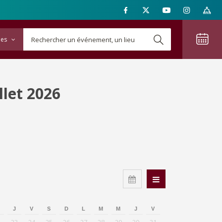
ies
llet 2026
J
V
S
D
L
M
M
J
V