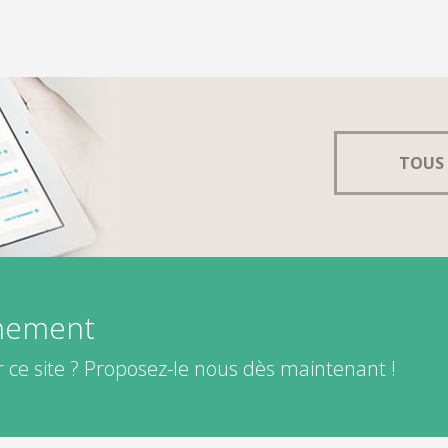
TOUS 
énement
 ce site ? Proposez-le nous dès maintenant !