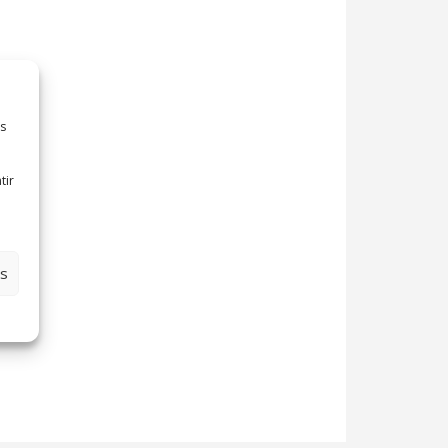
es
tir
es