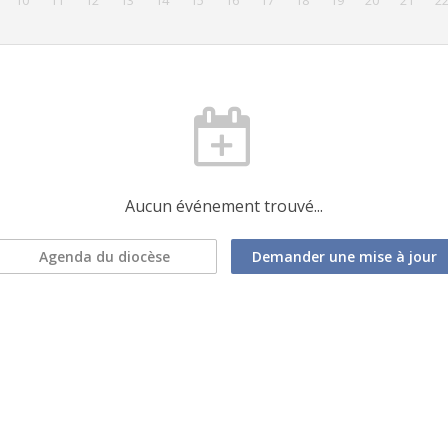
10
11
12
13
14
15
16
17
18
19
20
21
2
Aucun événement trouvé...
Agenda du diocèse
Demander une mise à jour