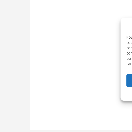
Pou
coo
con
com
ou 
car