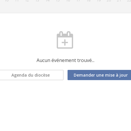
10
11
12
13
14
15
16
17
18
19
20
21
2
Aucun événement trouvé...
Agenda du diocèse
Demander une mise à jour