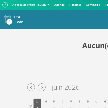
Diocèse de Fréjus-Toulon
Agenda
Paroisse
Séminaire
Fa
ICA
- Var
Aucun(e
juin 2026
L
M
M
J
V
S
D
L
M