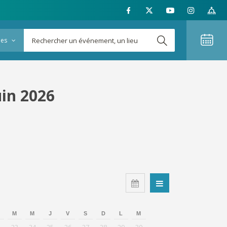
ies
uin 2026
M
M
J
V
S
D
L
M