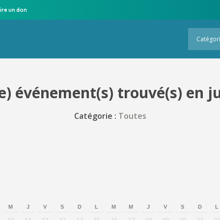
ire un don
Catégor
) événement(s) trouvé(s) en j
Catégorie :
Toutes
M
J
V
S
D
L
M
M
J
V
S
D
L