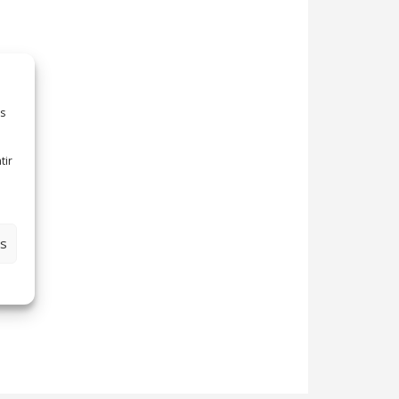
es
tir
es