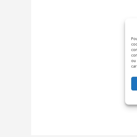
Pou
coo
con
com
ou 
car