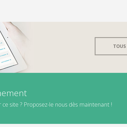
TOUS 
énement
 ce site ? Proposez-le nous dès maintenant !