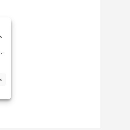
es
tir
es