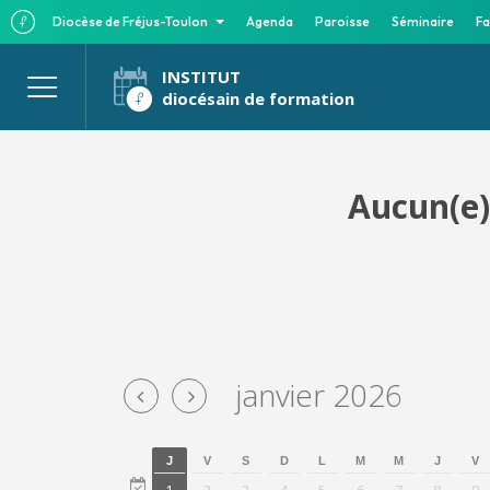
Diocèse de Fréjus-Toulon
Agenda
Paroisse
Séminaire
Fa
INSTITUT
diocésain de formation
Aucun(e)
janvier 2026
J
V
S
D
L
M
M
J
V