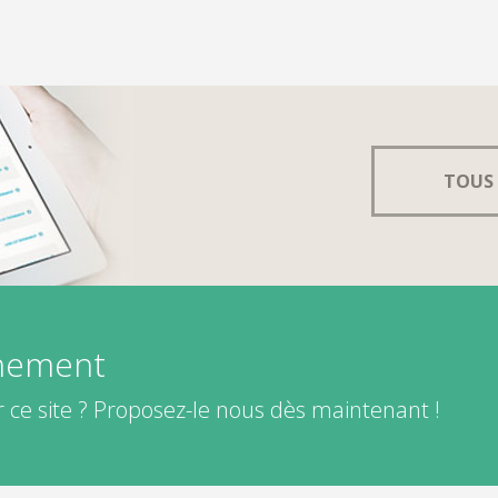
TOUS 
énement
 ce site ? Proposez-le nous dès maintenant !