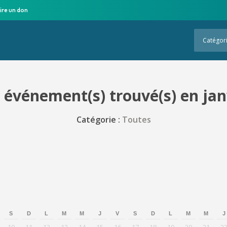
ire un don
Catégor
 événement(s) trouvé(s) en jan
Catégorie :
Toutes
S
D
L
M
M
J
V
S
D
L
M
M
J