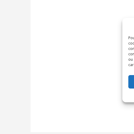
Pou
coo
con
com
ou 
car