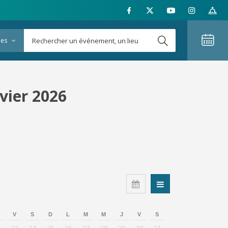
ies
vier 2026
V
S
D
L
M
M
J
V
S