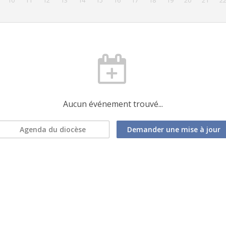
10
11
12
13
14
15
16
17
18
19
20
21
2
Aucun événement trouvé...
Agenda du diocèse
Demander une mise à jour