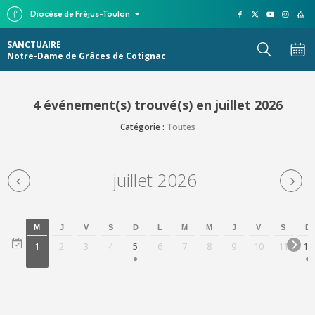
Diocèse de Fréjus-Toulon
SANCTUAIRE
Notre-Dame de Grâces de Cotignac
4 événement(s) trouvé(s) en juillet 2026
Catégorie :
Toutes
juillet 2026
M
J
V
S
D
L
M
M
J
V
S
D
1
2
3
4
5
6
7
8
9
10
11
12