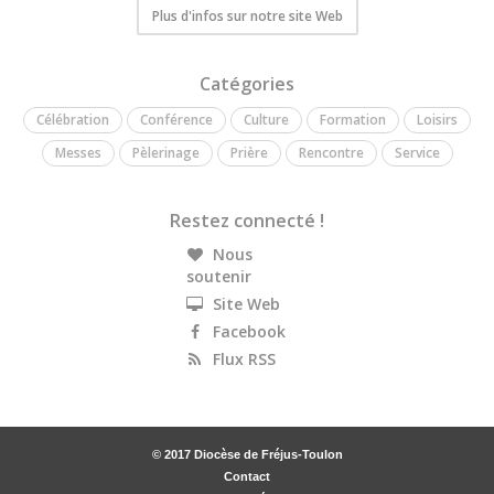
Plus d'infos sur notre site Web
Catégories
Célébration
Conférence
Culture
Formation
Loisirs
Messes
Pèlerinage
Prière
Rencontre
Service
Restez connecté !
Nous
soutenir
Site Web
Facebook
Flux RSS
© 2017 Diocèse de Fréjus-Toulon
Contact