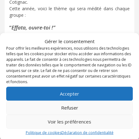
Cotignac.
Cette année, voici le thème qui sera médité dans chaque
groupe :
“
Effata, ouvre-toi !”
Marc 7, 33
Gérer le consentement
Pour offrir les meilleures expériences, nous utilisons des technologies
Programme commun à l’arrivée :
telles que les cookies pour stocker et/ou accéder aux informations des
appareils. Le fait de consentir à ces technologies nous permettra de
Samedi 4 :
traiter des données telles que le comportement de navigation ou les ID
uniques sur ce site. Le fait de ne pas consentir ou de retirer son
19h00 : Messe célébrée par frère Vincent, recteur du
consentement peut avoir un effet négatif sur certaines caractéristiques
Sanctuaire
et fonctions.
21h45 : Veillée de prière (louange, témoignage…)
23h00 : Soirée miséricorde : adoration, confessions, prière
Accepter
des frères
00h00 : Adoration nocturne
Refuser
Dimanche 5 :
Voir les préférences
10h00 : Messe de clôture avec les familles
Présidée par le Cardinal Omella, archevêque de Barcelone,
Politique de cookies
Déclaration de confidentialité
en présence de Monseigneur Touvet.