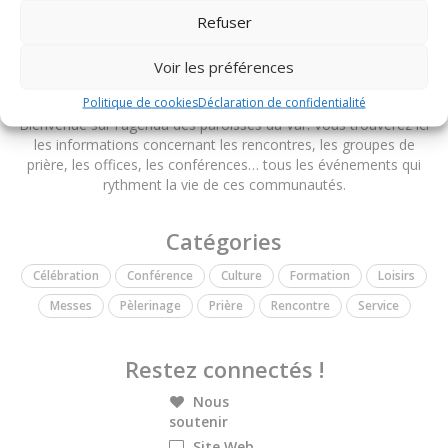
Refuser
Voir les préférences
Paroisses du diocèse de Fréjus-Toulon
Politique de cookies
Déclaration de confidentialité
Bienvenue sur l'agenda des paroisses du Var. Vous trouverez ici
les informations concernant les rencontres, les groupes de
prière, les offices, les conférences… tous les événements qui
rythment la vie de ces communautés.
Catégories
Célébration
Conférence
Culture
Formation
Loisirs
Messes
Pèlerinage
Prière
Rencontre
Service
Restez connectés !
Nous
soutenir
Site Web