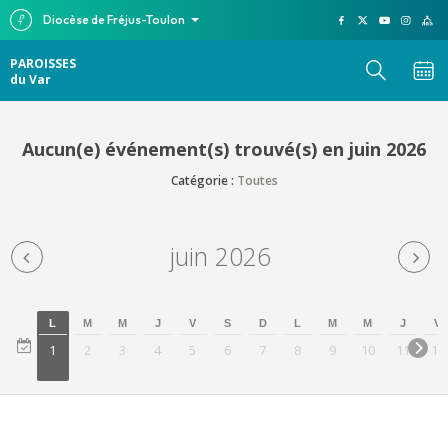
Diocèse de Fréjus-Toulon
PAROISSES
du Var
Aucun(e) événement(s) trouvé(s) en juin 2026
Catégorie :
Toutes
juin 2026
L
M
M
J
V
S
D
L
M
M
J
V
1
2
3
4
5
6
7
8
9
10
11
12