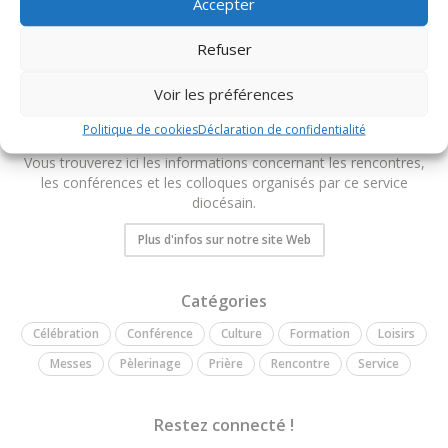
Accepter
Refuser
Voir les préférences
Pastorale de la Famille et de la Vie
Politique de cookies
Déclaration de confidentialité
Bienvenue sur l'agenda de la Pastorale de la Famille et de la Vie.
Vous trouverez ici les informations concernant les rencontres,
les conférences et les colloques organisés par ce service
diocésain.
Plus d'infos sur notre site Web
Catégories
Célébration
Conférence
Culture
Formation
Loisirs
Messes
Pèlerinage
Prière
Rencontre
Service
Restez connecté !