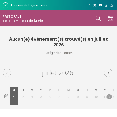
Diocèse de Fréjus-Toulon
PASTORALE
de la Famille et de la Vie
Aucun(e) événement(s) trouvé(s) en juillet
2026
Catégorie :
Toutes
juillet 2026
M
J
V
S
D
L
M
M
J
V
S
D
1
2
3
4
5
6
7
8
9
10
11
12