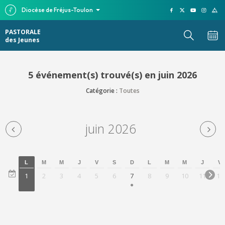
Diocèse de Fréjus-Toulon
PASTORALE
des Jeunes
5 événement(s) trouvé(s) en juin 2026
Catégorie :
Toutes
juin 2026
L
M
M
J
V
S
D
L
M
M
J
V
1
2
3
4
5
6
7
8
9
10
11
12