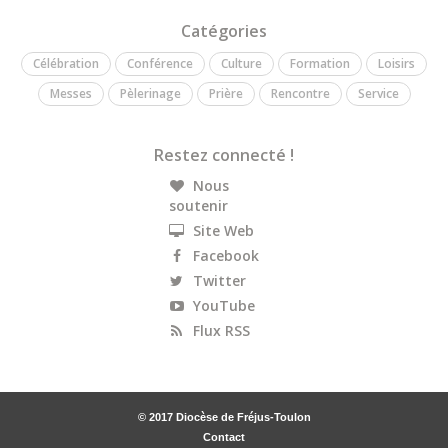
Catégories
Célébration
Conférence
Culture
Formation
Loisirs
Messes
Pèlerinage
Prière
Rencontre
Service
Restez connecté !
Nous
soutenir
Site Web
Facebook
Twitter
YouTube
Flux RSS
© 2017 Diocèse de Fréjus-Toulon
Contact