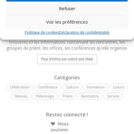
Refuser
Voir les préférences
Communauté Recado
Politique de cookies
Déclaration de confidentialité
Bienvenue sur l'agenda de la Communauté Recado. Vous
trouverez ici les informations concernant les rencontres, les
groupes de prière, les offices, les conférences qu'elle organise.
Plus d'infos sur notre site Web
Catégories
Célébration
Conférence
Culture
Formation
Loisirs
Messes
Pèlerinage
Prière
Rencontre
Service
Restez connecté !
Nous
soutenir