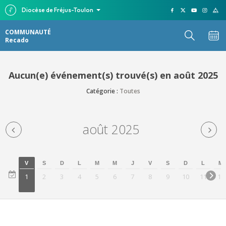
Diocèse de Fréjus-Toulon
COMMUNAUTÉ
Recado
Aucun(e) événement(s) trouvé(s) en août 2025
Catégorie :
Toutes
août 2025
V
S
D
L
M
M
J
V
S
D
L
M
1
2
3
4
5
6
7
8
9
10
11
12