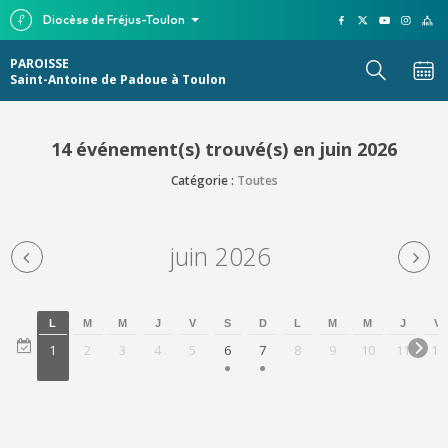
Diocèse de Fréjus-Toulon
PAROISSE
Saint-Antoine de Padoue à Toulon
14 événement(s) trouvé(s) en juin 2026
Catégorie :
Toutes
juin 2026
L
M
M
J
V
S
D
L
M
M
J
V
1
2
3
4
5
6
7
8
9
10
11
12