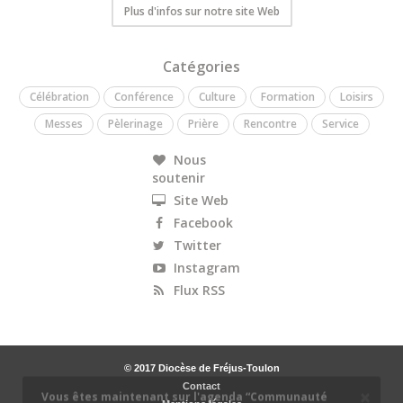
Plus d'infos sur notre site Web
Catégories
Célébration
Conférence
Culture
Formation
Loisirs
Messes
Pèlerinage
Prière
Rencontre
Service
Nous
soutenir
Site Web
Facebook
Twitter
Instagram
Flux RSS
© 2017 Diocèse de Fréjus-Toulon
×
Vous êtes maintenant sur l'agenda “Communauté
Contact
catholique Shalom“