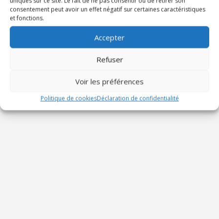
uniques sur ce site. Le fait de ne pas consentir ou de retirer son
consentement peut avoir un effet négatif sur certaines caractéristiques
et fonctions.
Accepter
ADRESSE
Eglise Sainte Roseline
Refuser
409 Avenue Edouard Herriot,
Toulon, France
Voir les préférences
Politique de cookies
Déclaration de confidentialité