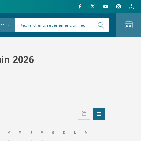
ies
uin 2026
M
M
J
V
S
D
L
M