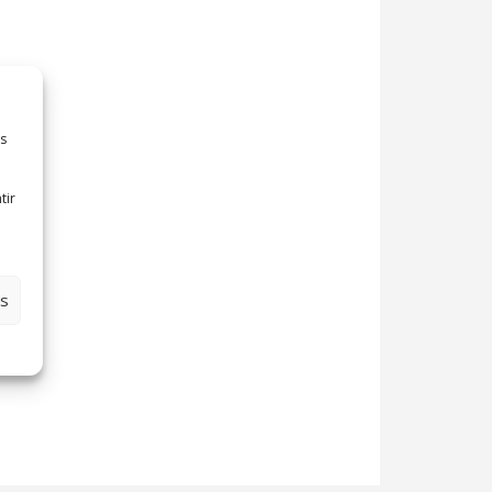
es
tir
es