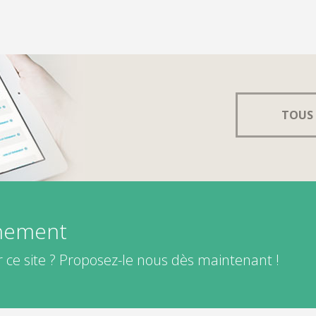
TOUS 
énement
 ce site ? Proposez-le nous dès maintenant !