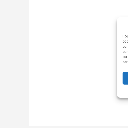
Pou
coo
con
com
ou 
car