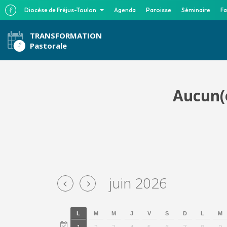
Diocèse de Fréjus-Toulon
Agenda
Paroisse
Séminaire
Fa
TRANSFORMATION
Pastorale
Aucun(e
juin 2026
L
M
M
J
V
S
D
L
M