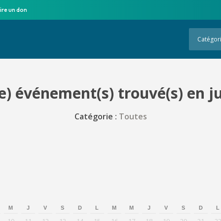
ire un don
Catégor
) événement(s) trouvé(s) en j
Catégorie :
Toutes
M
J
V
S
D
L
M
M
J
V
S
D
L