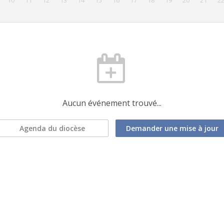
10
11
12
13
14
15
16
17
18
19
20
21
2
Aucun événement trouvé...
Agenda du diocèse
Demander une mise à jour