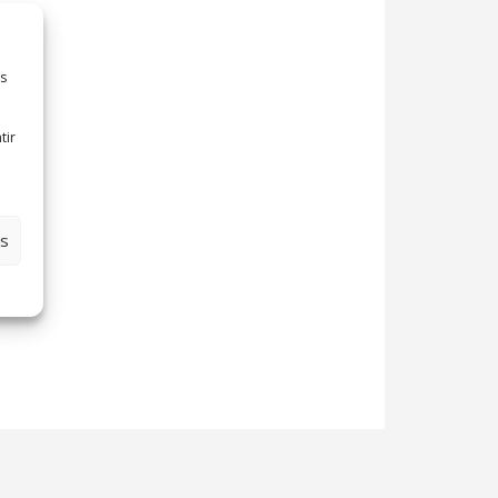
es
tir
es