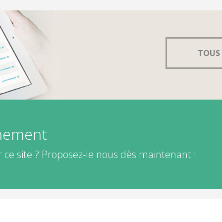
TOUS 
énement
 ce site ? Proposez-le nous dès maintenant !