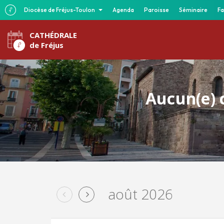
Diocèse de Fréjus-Toulon
Agenda
Paroisse
Séminaire
Fa
CATHÉDRALE
de Fréjus
Aucun(e) c
août 2026