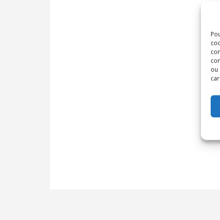
Pou
coo
con
com
ou 
car