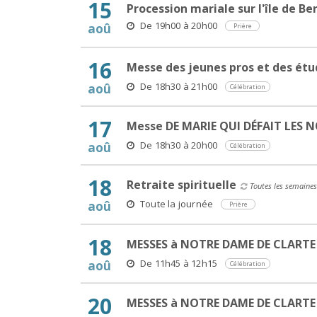
15
Procession mariale sur l'île de Be
De 19h00 à 20h00
aoû
Prière
16
Messe des jeunes pros et des étu
De 18h30 à 21h00
aoû
Célébration
17
Messe DE MARIE QUI DÉFAIT LES 
De 18h30 à 20h00
aoû
Célébration
18
Retraite spirituelle
Toutes les semaines
Toute la journée
aoû
Prière
18
MESSES à NOTRE DAME DE CLARTE
De 11h45 à 12h15
aoû
Célébration
20
MESSES à NOTRE DAME DE CLARTE