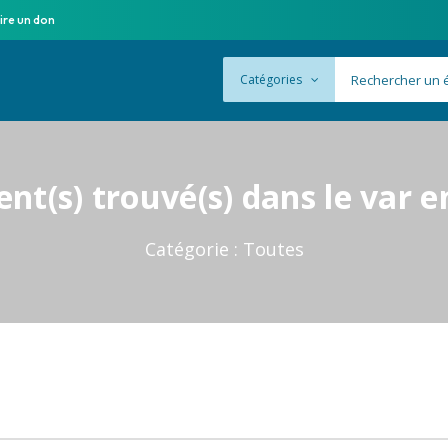
ire un don
Catégories
nt(s) trouvé(s) dans le var e
Catégorie :
Toutes