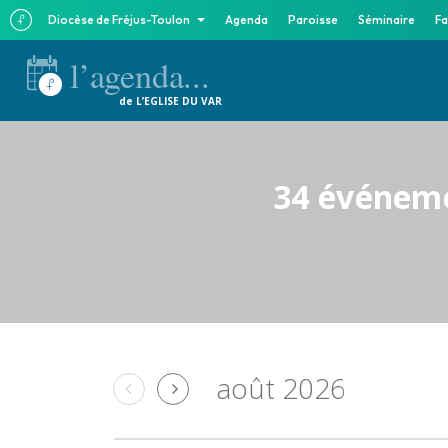
Diocèse de Fréjus-Toulon
Agenda
Paroisse
Séminaire
Fa
l’agenda...
de L’EGLISE DU VAR
34 événeme
août 2026