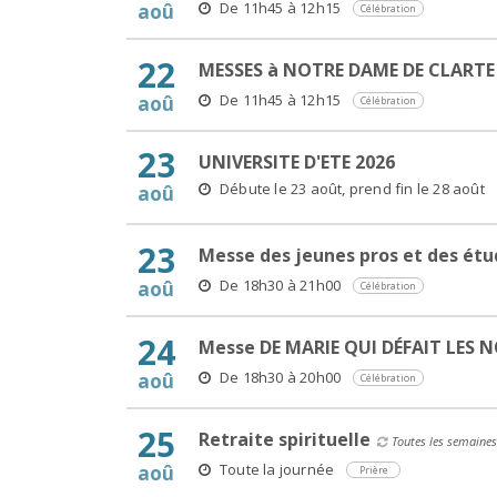
De 11h45 à 12h15
aoû
Célébration
22
MESSES à NOTRE DAME DE CLARTE
De 11h45 à 12h15
aoû
Célébration
23
UNIVERSITE D'ETE 2026
Débute le 23 août, prend fin le 28 août
aoû
23
Messe des jeunes pros et des étu
De 18h30 à 21h00
aoû
Célébration
24
Messe DE MARIE QUI DÉFAIT LES 
De 18h30 à 20h00
aoû
Célébration
25
Retraite spirituelle
Toutes les semaines
Toute la journée
aoû
Prière