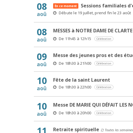
08
Sessions familiales d'
En ce moment
Débute le 19 juillet, prend fin le 23 août
aoû
08
MESSES à NOTRE DAME DE CLARTE
De 11h45 à 12h15
aoû
Célébration
09
Messe des jeunes pros et des étu
De 18h30 à 21h00
aoû
Célébration
10
Fête de la saint Laurent
De 18h30 à 22h00
aoû
Célébration
10
Messe DE MARIE QUI DÉFAIT LES 
De 18h30 à 20h00
aoû
Célébration
11
Retraite spirituelle
Toutes les semaines