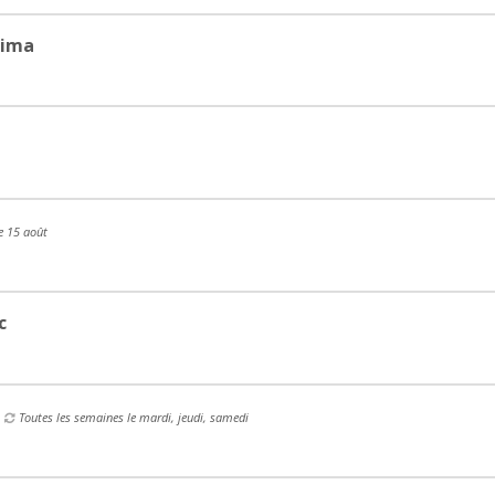
tima
e 15 août
c
Toutes les semaines le mardi, jeudi, samedi