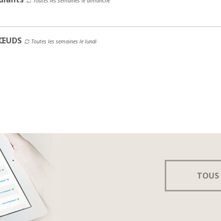
Toutes les semaines le dimanche
NŒUDS
Toutes les semaines le lundi
TOUS 