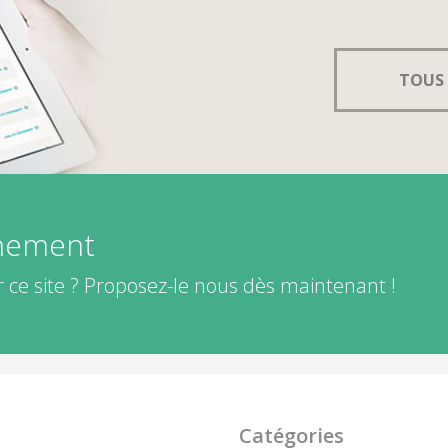
TOUS 
énement
 ce site ? Proposez-le nous dès maintenant !
Catégories