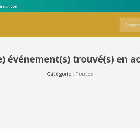
ire un don
Catégor
) événement(s) trouvé(s) en a
Catégorie :
Toutes