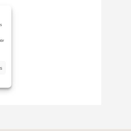
es
tir
es