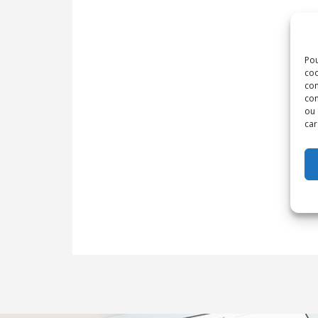
Pou
coo
con
com
ou 
car