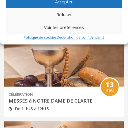
Accepter
11
aoû
Refuser
CÉLÉBRATION
MESSES à NOTRE DAME DE CLARTE
Voir les préférences
De 11h45 à 12h15
Politique de cookies
Déclaration de confidentialité
13
aoû
CÉLÉBRATION
MESSES à NOTRE DAME DE CLARTE
De 11h45 à 12h15