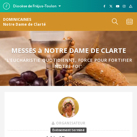
Diocèse de Fréjus-Toulon
DOMINICAINES
Notre Dame de Clarté
MESSES à NOTRE DAME DE CLARTE
"L'EUCHARISTIE QUOTIDIENNE, FORCE POUR FORTIFIER
NOTRE FOI"
ORGANISATEUR