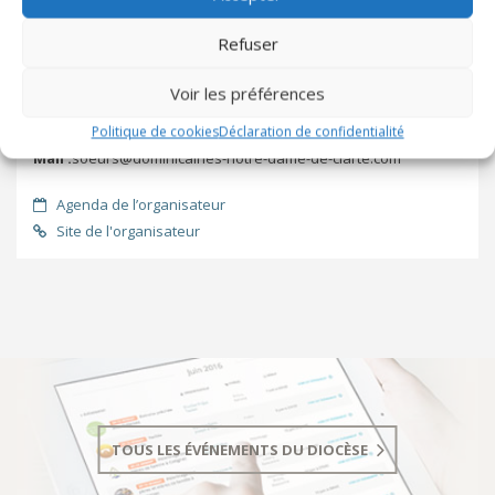
Dominicaines ND de Clarté
Refuser
2 quartier de la Combe
83690 SALERNES
Voir les préférences
Tel :
04-98-10-20-00
Politique de cookies
Déclaration de confidentialité
Mail :
soeurs@dominicaines-notre-dame-de-clarte.com
Agenda de l’organisateur
Site de l'organisateur
ADRESSE
SOEURS DOMINICAINES ND DE
CLARTE
TOUS LES ÉVÉNEMENTS DU DIOCÈSE