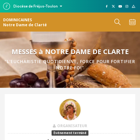
Diocèse de Fréjus-Toulon
DOMINICAINES
Notre Dame de Clarté
MESSES à NOTRE DAME DE CLARTE
"L'EUCHARISTIE QUOTIDIENNE, FORCE POUR FORTIFIER
NOTRE FOI"
ORGANISATEUR