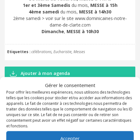
1er et 3ème Samedis
du mois,
MESSE à 15h
4ème samedi
du mois,
MESSE à 14h30
2ème samedi > voir sur le site www.dominicaines-notre-
dame-de-clarte.com
Dimanche
,
MESSE à 10h30
Etiquettes
célébrations
Eucharistie
Messes
Ajouter à mon agenda
Gérer le consentement
Inviter et partager
Pour offrir les meilleures expériences, nous utilisons des technologies
telles que les cookies pour stocker et/ou accéder aux informations des
DOMINICAINES ND DE CLARTE
appareils. Le fait de consentir à ces technologies nous permettra de
traiter des données telles que le comportement de navigation ou les ID
uniques sur ce site. Le fait de ne pas consentir ou de retirer son
Adresse
consentement peut avoir un effet négatif sur certaines caractéristiques
Voir sur la carte
et fonctions.
Contact
Accepter