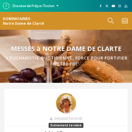
Diocèse de Fréjus-Toulon
DOMINICAINES
Notre Dame de Clarté
MESSES à NOTRE DAME DE CLARTE
"L'EUCHARISTIE QUOTIDIENNE, FORCE POUR FORTIFIER
NOTRE FOI"
ORGANISATEUR