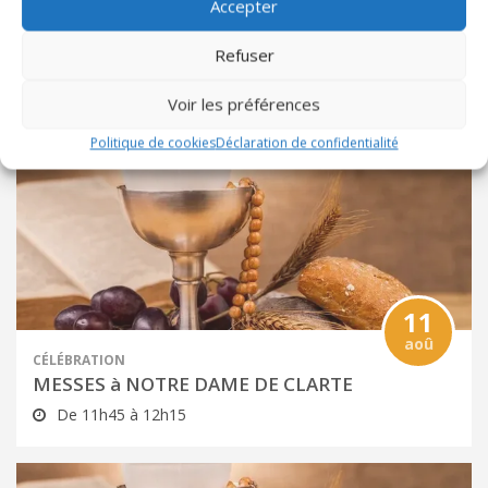
Accepter
08
aoû
Refuser
CÉLÉBRATION
MESSES à NOTRE DAME DE CLARTE
Voir les préférences
De 11h45 à 12h15
Politique de cookies
Déclaration de confidentialité
11
aoû
CÉLÉBRATION
MESSES à NOTRE DAME DE CLARTE
De 11h45 à 12h15