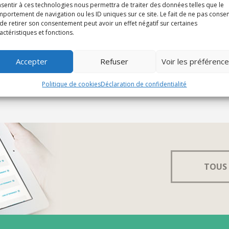
sentir à ces technologies nous permettra de traiter des données telles que le
portement de navigation ou les ID uniques sur ce site. Le fait de ne pas consen
diants
Toutes les semaines le dimanche
de retirer son consentement peut avoir un effet négatif sur certaines
actéristiques et fonctions.
Accepter
Refuser
Voir les préférenc
Politique de cookies
Déclaration de confidentialité
TOUS 