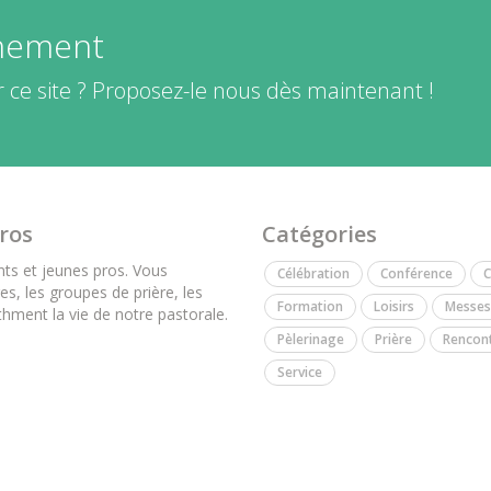
énement
 ce site ? Proposez-le nous dès maintenant !
pros
Catégories
nts et jeunes pros. Vous
Célébration
Conférence
C
es, les groupes de prière, les
Formation
Loisirs
Messes
hment la vie de notre pastorale.
Pèlerinage
Prière
Rencon
Service