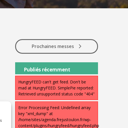
Prochaines messes
Publiés récemment
HungryFEED can't get feed. Don't be
mad at HungryFEED. SimplePie reported:
Retrieved unsupported status code "404"
Error Processing Feed: Undefined array
key "xml_dump" at
/home/sites/agenda.frejustoulon.fr/wp-
es
content/plugins/hungryfeed/hungryfeed.php