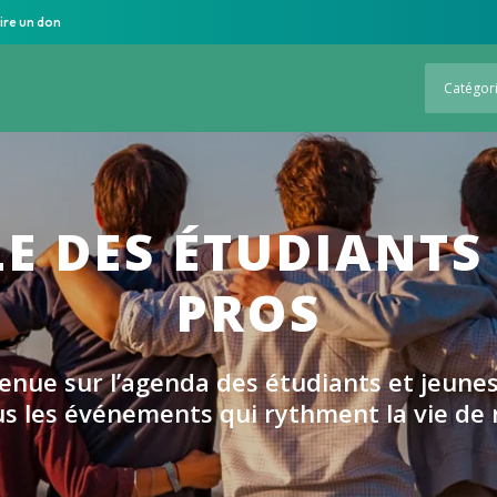
ire un don
Catégor
E DES ÉTUDIANTS 
PROS
enue sur l’agenda des étudiants et jeunes
s les événements qui rythment la vie de 