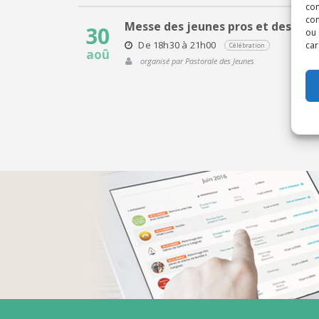
con
com
Messe des jeunes pros et des étu
30
ou 
De 18h30 à 21h00
car
Célébration
aoû
organisé par Pastorale des Jeunes