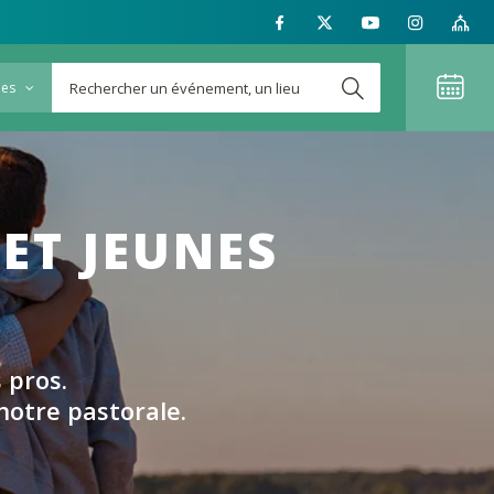
ies
ET JEUNES
 pros.
notre pastorale.