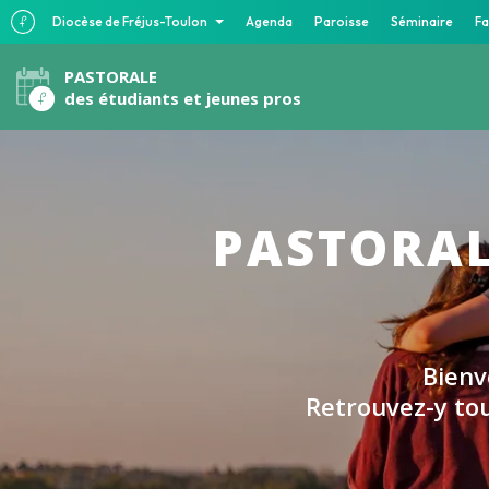
Diocèse de Fréjus-Toulon
Agenda
Paroisse
Séminaire
Fa
PASTORALE
des étudiants et jeunes pros
PASTORAL
Bienv
Retrouvez-y tou