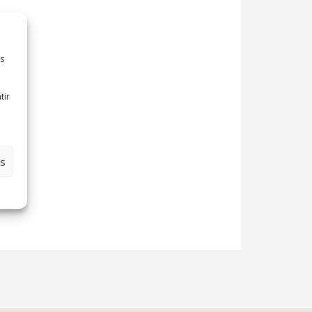
es
tir
es