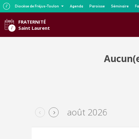
Diocèse de Fréjus-Toulon
Agenda
Paroisse
Séminaire
Fa
FRATERNITÉ
Saint Laurent
Aucun(e
août 2026