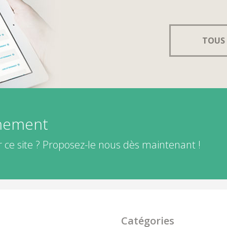
TOUS 
énement
 ce site ? Proposez-le nous dès maintenant !
Catégories