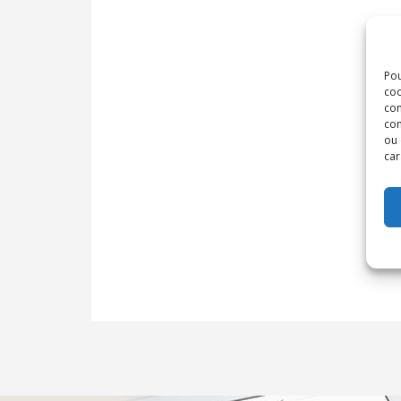
Pou
coo
con
com
ou 
car