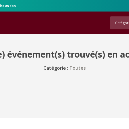
ire un don
Catégor
) événement(s) trouvé(s) en a
Catégorie :
Toutes