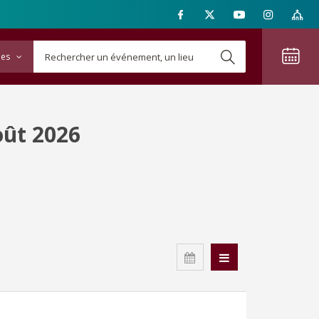
ies
oût 2026