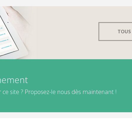
TOUS 
énement
 ce site ? Proposez-le nous dès maintenant !