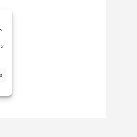
es
tir
es