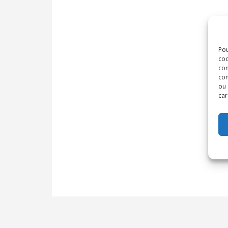
Pou
coo
con
com
ou 
car