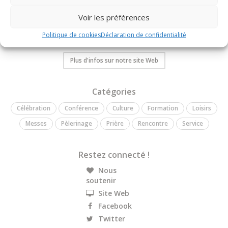
Bienvenue sur l'agenda de l'Institut Diocésain de Formation
Voir les préférences
Pastorale. Vous trouverez ici les informations concernant les
rencontres, les conférences et les colloques organisés par ce
Politique de cookies
Déclaration de confidentialité
service diocésain.
Plus d'infos sur notre site Web
Catégories
Célébration
Conférence
Culture
Formation
Loisirs
Messes
Pèlerinage
Prière
Rencontre
Service
Restez connecté !
Nous
soutenir
Site Web
Facebook
Twitter