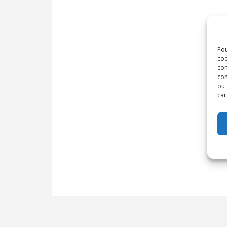
Pou
coo
con
com
ou 
car