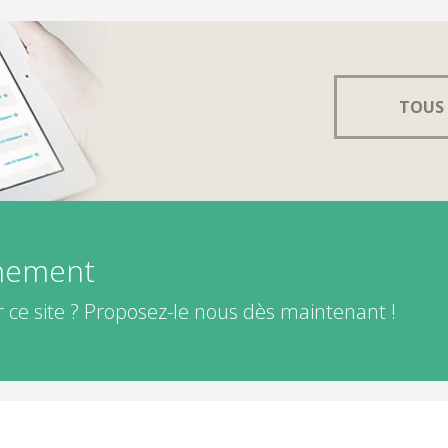
TOUS 
énement
 ce site ? Proposez-le nous dès maintenant !