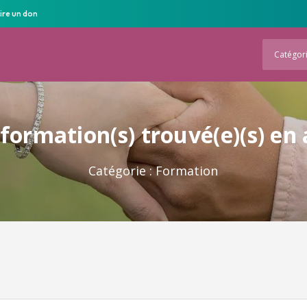
ire un don
Catégor
formation(s) trouvé(e)(s) en
Catégorie :
Formation