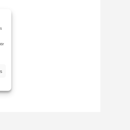
es
tir
es