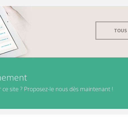
TOUS 
énement
 ce site ? Proposez-le nous dès maintenant !