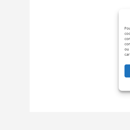
Pou
coo
con
com
ou 
car