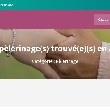
ire un don
Catégor
pèlerinage(s) trouvé(e)(s) en
Catégorie :
Pèlerinage