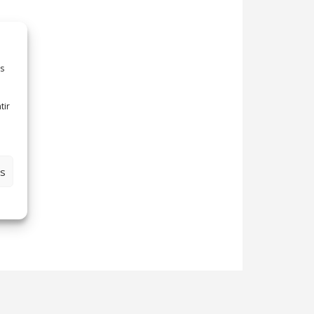
es
tir
es