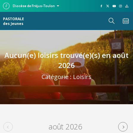
Diocèse de Fréjus-Toulon
PASTORALE
des Jeunes
Aucun(e) loisirs trouvé(e)(s) en août
2026
Catégorie :
Loisirs
août 2026