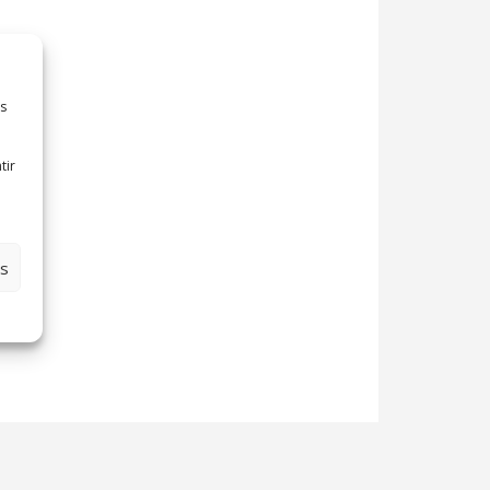
es
tir
es