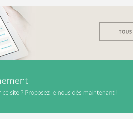
TOUS 
énement
 ce site ? Proposez-le nous dès maintenant !