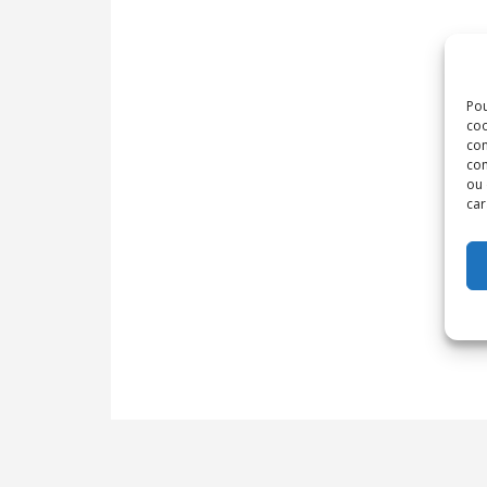
Pou
coo
con
com
ou 
car