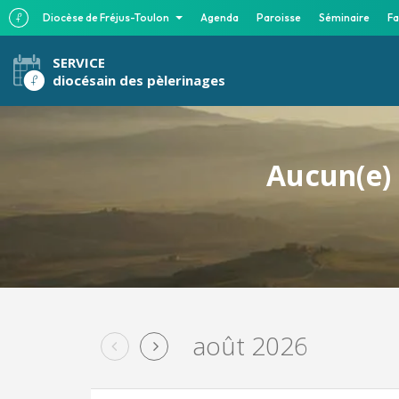
Diocèse de Fréjus-Toulon
Agenda
Paroisse
Séminaire
Fa
SERVICE
diocésain des pèlerinages
Aucun(e) 
août 2026