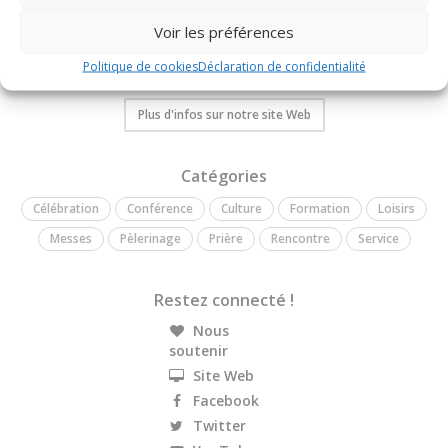
Communauté Recado
Voir les préférences
Bienvenue sur l'agenda de la Communauté Recado. Vous
trouverez ici les informations concernant les rencontres, les
Politique de cookies
Déclaration de confidentialité
groupes de prière, les offices, les conférences qu'elle organise.
Plus d'infos sur notre site Web
Catégories
Célébration
Conférence
Culture
Formation
Loisirs
Messes
Pèlerinage
Prière
Rencontre
Service
Restez connecté !
Nous
soutenir
Site Web
Facebook
Twitter