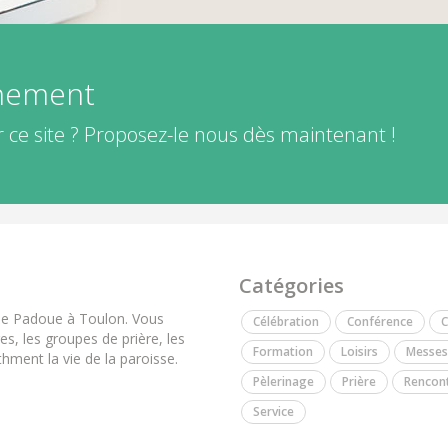
énement
 ce site ? Proposez-le nous dès maintenant !
Catégories
 de Padoue à Toulon. Vous
Célébration
Conférence
C
es, les groupes de prière, les
Formation
Loisirs
Messes
hment la vie de la paroisse.
Pèlerinage
Prière
Rencon
Service