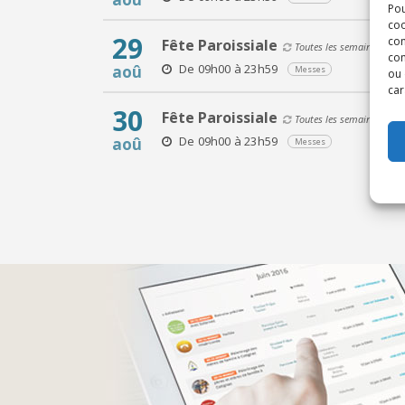
Pou
coo
29
con
Fête Paroissiale
Toutes les semaines le s
com
De 09h00 à 23h59
aoû
Messes
ou 
car
30
Fête Paroissiale
Toutes les semaines le s
De 09h00 à 23h59
aoû
Messes