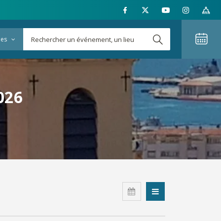
ies
026