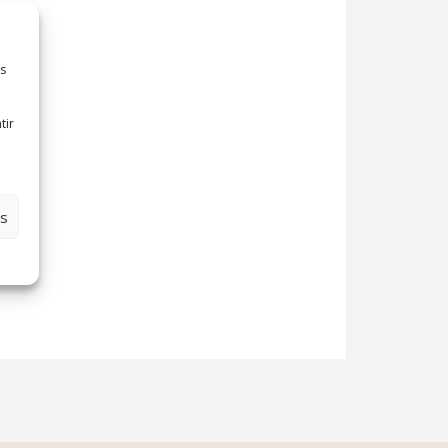
es
tir
es