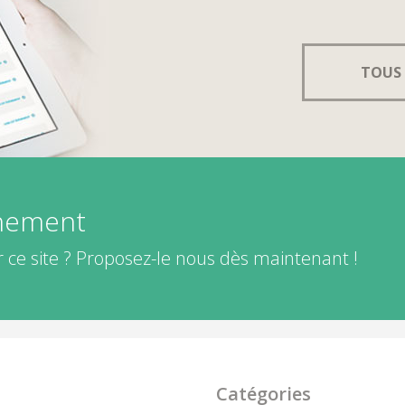
TOUS 
énement
 ce site ? Proposez-le nous dès maintenant !
Catégories