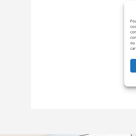
Pou
coo
con
com
ou 
car