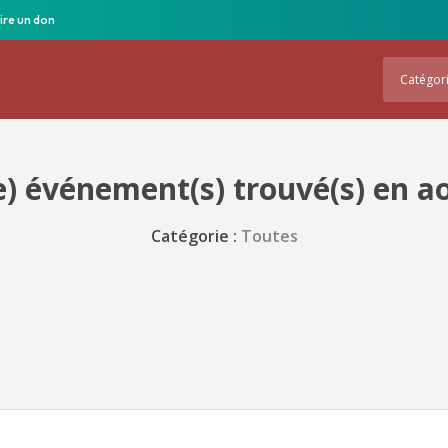
ire un don
Catégor
) événement(s) trouvé(s) en a
Catégorie :
Toutes