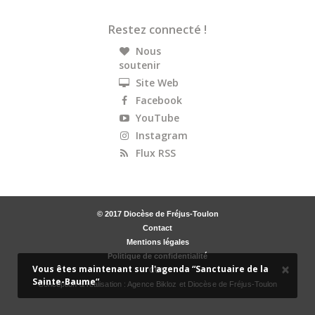
Restez connecté !
Nous
soutenir
Site Web
Facebook
YouTube
Instagram
Flux RSS
© 2017 Diocèse de Fréjus-Toulon
Contact
Mentions légales
Politique de confidentialité
×
Vous êtes maintenant sur l'agenda “Sanctuaire de la
CGU
Sainte-Baume“
Conception & réalisation :
Agence Bikloz
et Diocèse de Fréjus-Toulon