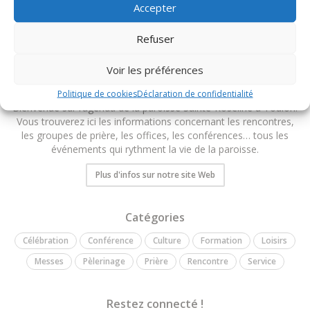
Accepter
TOUS LES ÉVÉNEMENTS DU DIOCÈSE
Refuser
Voir les préférences
Politique de cookies
Déclaration de confidentialité
Bienvenue sur l’agenda de la paroisse Sainte-Roseline à Toulon.
Vous trouverez ici les informations concernant les rencontres,
les groupes de prière, les offices, les conférences… tous les
événements qui rythment la vie de la paroisse.
Plus d'infos sur notre site Web
Catégories
Célébration
Conférence
Culture
Formation
Loisirs
Messes
Pèlerinage
Prière
Rencontre
Service
Restez connecté !