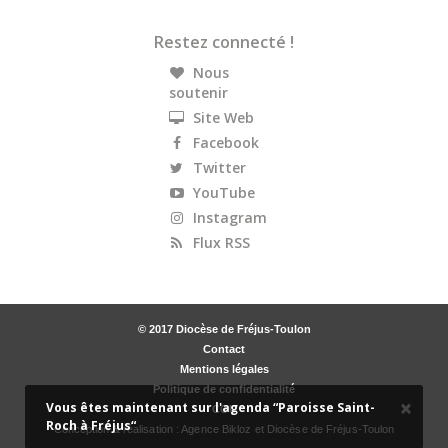
Restez connecté !
Nous
soutenir
Site Web
Facebook
Twitter
YouTube
Instagram
Flux RSS
© 2017 Diocèse de Fréjus-Toulon
Contact
Mentions légales
Politique de confidentialité
×
Vous êtes maintenant sur l'agenda “Paroisse Saint-
CGU
Roch à Fréjus“
Conception & réalisation :
Agence Bikloz
et Diocèse de Fréjus-Toulon