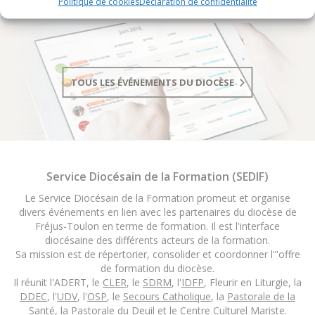
Politique de cookies
Déclaration de confidentialité
TOUS LES ÉVÉNEMENTS DU DIOCÈSE
Service Diocésain de la Formation (SEDIF)
Le Service Diocésain de la Formation promeut et organise
divers événements en lien avec les partenaires du diocèse de
Fréjus-Toulon en terme de formation. Il est l'interface
diocésaine des différents acteurs de la formation.
Sa mission est de répertorier, consolider et coordonner l'’'offre
de formation du diocèse.
Il réunit l'ADERT, le
CLER
, le
SDRM
, l'
IDFP
, Fleurir en Liturgie, la
DDEC
, l'
UDV
, l'
OSP
, le
Secours Catholique
, la
Pastorale de la
Santé
, la
Pastorale du Deuil
et le
Centre Culturel Mariste
.