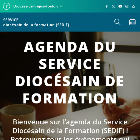
Diocèse de Fréjus-Toulon
SERVICE
diocésain de la formation (SEDIF)
AGENDA DU
SERVICE
DIOCÉSAIN DE
FORMATION
Bienvenue sur l’agenda du Service
Diocésain de la Formation (SEDIF) !
Retrouvez tous les événements qui