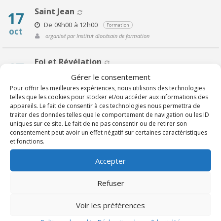
Saint Jean
17
De 09h00 à 12h00
Formation
oct
organisé par Institut diocésain de formation
Foi et Révélation
17
De 14h00 à 17h00
Gérer le consentement
Formation
oct
organisé par Institut diocésain de formation
Pour offrir les meilleures expériences, nous utilisons des technologies
telles que les cookies pour stocker et/ou accéder aux informations des
appareils. Le fait de consentir à ces technologies nous permettra de
traiter des données telles que le comportement de navigation ou les ID
uniques sur ce site. Le fait de ne pas consentir ou de retirer son
consentement peut avoir un effet négatif sur certaines caractéristiques
et fonctions.
Publiés récemment
Accepter
Refuser
Voir les préférences