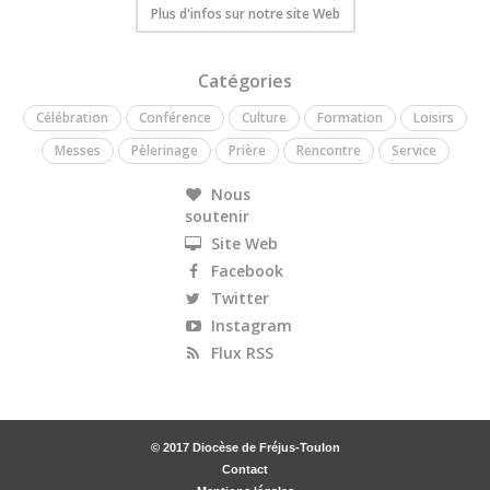
Plus d'infos sur notre site Web
Catégories
Célébration
Conférence
Culture
Formation
Loisirs
Messes
Pèlerinage
Prière
Rencontre
Service
Nous
soutenir
Site Web
Facebook
Twitter
Instagram
Flux RSS
© 2017 Diocèse de Fréjus-Toulon
Contact