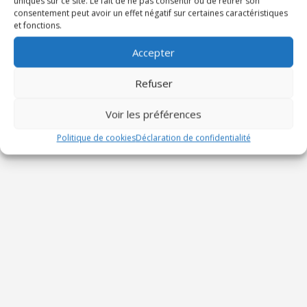
uniques sur ce site. Le fait de ne pas consentir ou de retirer son
consentement peut avoir un effet négatif sur certaines caractéristiques
et fonctions.
Accepter
ADRESSE
Eglise Sainte Roseline
Refuser
409 Avenue Edouard Herriot,
Toulon, France
Voir les préférences
Politique de cookies
Déclaration de confidentialité