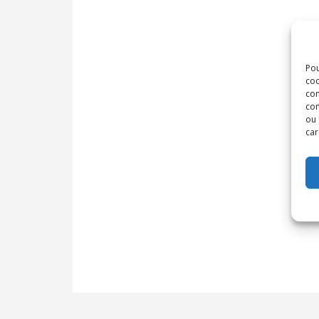
Pou
coo
con
com
ou 
car