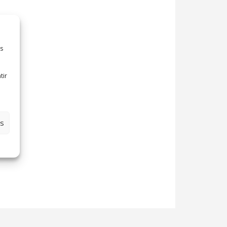
es
tir
es