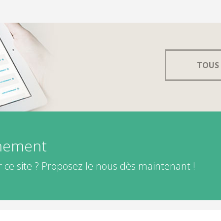
TOUS 
énement
 ce site ? Proposez-le nous dès maintenant !