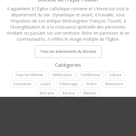
Il appartient à l'Église catholique romaine et s’étend sur tout le
département du Var. Dynamique et vivant, il travaille, sous
l'impulsion de son évêque Monseigneur François Touvet, à
l'évangélisation et à la croissance spirituelle des personnes
résidant ou passant sur son territoire. Riche en paroisses et en
communautés, il reflète le visage multiple de l'Église.
Tous les événements du diocèse
Catégories
Tous les thèmes
Célébration
Conférence
Culture
Formation
Loisirs
Pèlerinage
Prière
Rencontre
Retraite
Service
Messes
Restez connecté !
Nous
soutenir
Site Web
Facebook