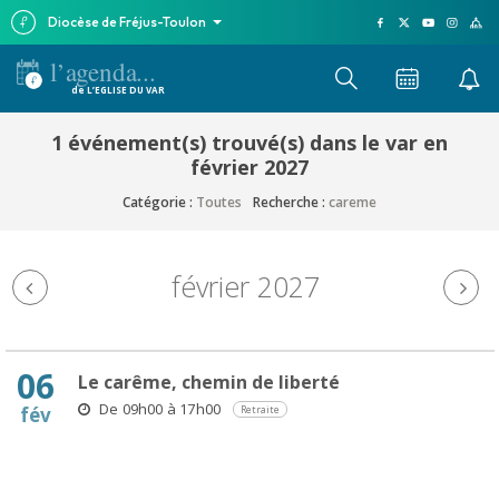
Diocèse de Fréjus-Toulon
l’agenda...
de L’EGLISE DU VAR
1 événement(s) trouvé(s) dans le var en
février 2027
Catégorie :
Toutes
Recherche :
careme
février 2027
06
Le carême, chemin de liberté
De 09h00 à 17h00
fév
Retraite