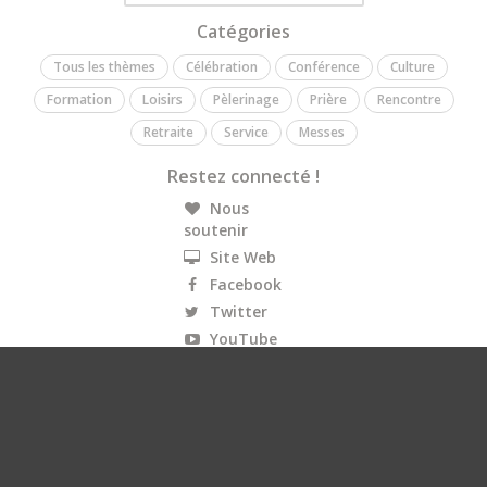
Catégories
Tous les thèmes
Célébration
Conférence
Culture
Formation
Loisirs
Pèlerinage
Prière
Rencontre
Retraite
Service
Messes
Restez connecté !
Nous
soutenir
Site Web
Facebook
Twitter
YouTube
Instagram
Flux RSS