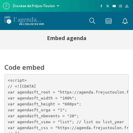
Diocèse de Fréjus-Toulon
l’agenda...
de L’EGLISE DU VAR
Embed agenda
Code embed
<script>

// <![CDATA[

var agendasft_root = "https://agenda.frejustoulon.fr/
var agendasft_width = "100%"; 

var agendasft_height = "600px"; 

var agendasft_orga = "1"; 

var agendasft_nbevents = "20"; 

var agendasft_view = "list"; // list ou list_year

var agendasft_css = "https://agenda.frejustoulon.fr/w