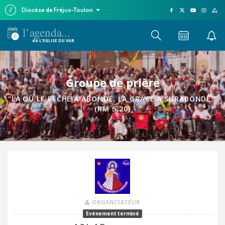
Diocèse de Fréjus-Toulon
l’agenda...
de L’EGLISE DU VAR
Groupe de prière
“LÀ OÙ LE PÉCHÉ A ABONDÉ, LA GRÂCE A SURABONDÉ.”
(RM 5,20)
ORGANISATEUR