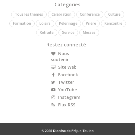
Catégories
Tous les thèmes
Célébration
Conférence
Culture
Formation
Loisirs
Pèlerinage
Prière
Rencontre
Retraite
Service
Messes
Restez connecté !
Nous
soutenir
Site Web
Facebook
Twitter
YouTube
Instagram
Flux RSS
© 2025 Diocèse de Fréjus-Toulon