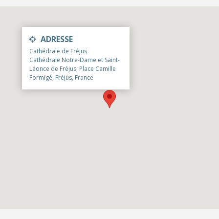
ADRESSE
Cathédrale de Fréjus
Cathédrale Notre-Dame et Saint-
Léonce de Fréjus, Place Camille
Formigé, Fréjus, France