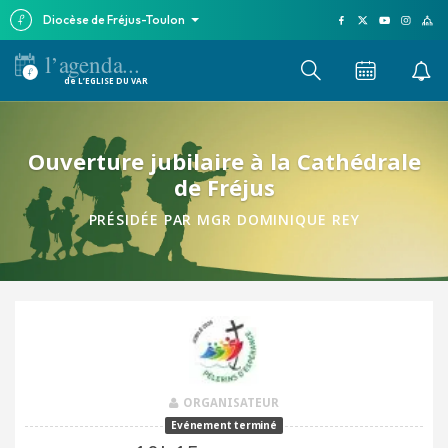
Diocèse de Fréjus-Toulon
l’agenda...
de L’EGLISE DU VAR
Ouverture jubilaire à la Cathédrale
de Fréjus
PRÉSIDÉE PAR MGR DOMINIQUE REY
ORGANISATEUR