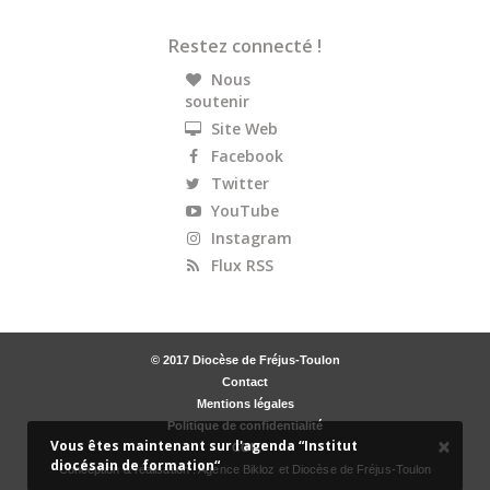
Restez connecté !
Nous
soutenir
Site Web
Facebook
Twitter
YouTube
Instagram
Flux RSS
© 2017 Diocèse de Fréjus-Toulon
Contact
Mentions légales
Politique de confidentialité
×
Vous êtes maintenant sur l'agenda “Institut
CGU
diocésain de formation“
Conception & réalisation :
Agence Bikloz
et Diocèse de Fréjus-Toulon