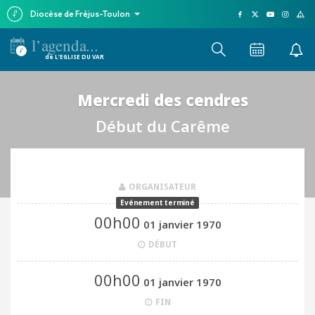
Diocèse de Fréjus-Toulon
l’agenda...
de L’EGLISE DU VAR
Mercredi des cendres
Début du Carême
ORGANISATEUR
00h00
01 janvier 1970
DÉBUT
00h00
01 janvier 1970
FIN