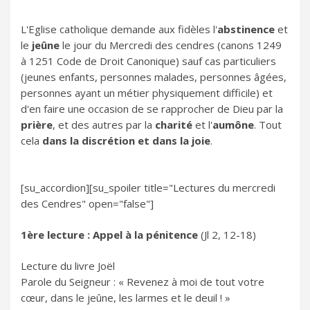
L'Eglise catholique demande aux fidèles l'
abstinence
et
le
jeûne
le jour du Mercredi des cendres (canons 1249
à 1251 Code de Droit Canonique) sauf cas particuliers
(jeunes enfants, personnes malades, personnes âgées,
personnes ayant un métier physiquement difficile) et
d'en faire une occasion de se rapprocher de Dieu par la
prière
, et des autres par la
charité
et l'
aumône
. Tout
cela
dans la discrétion et dans la joie
.
[su_accordion][su_spoiler title="Lectures du mercredi
des Cendres" open="false"]
1ère lecture : Appel à la pénitence
(Jl 2, 12-18)
Lecture du livre Joël
Parole du Seigneur : « Revenez à moi de tout votre
cœur, dans le jeûne, les larmes et le deuil ! »