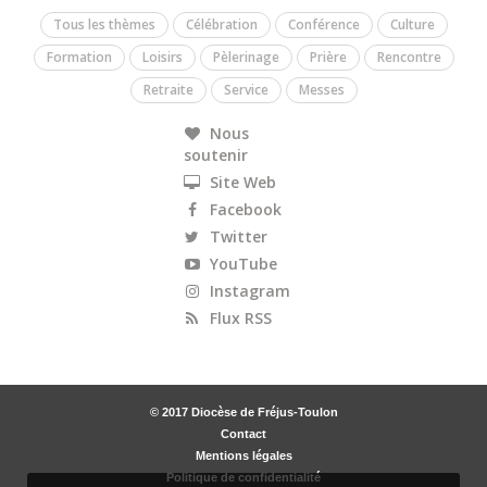
Tous les thèmes
Célébration
Conférence
Culture
Formation
Loisirs
Pèlerinage
Prière
Rencontre
Retraite
Service
Messes
Nous
soutenir
Site Web
Facebook
Twitter
YouTube
Instagram
Flux RSS
© 2017 Diocèse de Fréjus-Toulon
Contact
Mentions légales
Politique de confidentialité