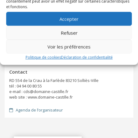
consentement peut avoir un effet négatif sur certaines caractéristiques
et fonctions.
Ajouter à mon agenda
Accepter
Inviter et partager
Refuser
Fondation La Castille
Voir les préférences
Adresse
Politique de cookies
Déclaration de confidentialité
Domaine de la Castille, La Farlède, France
Voir sur la carte
Contact
RD 554 de la Crau à la Farlède 83210 Solliès-Ville
tél : 04 94 00 80 55
e-mail : cds@domaine-castille.fr
web site : www.domaine-castille.fr
Agenda de l’organisateur