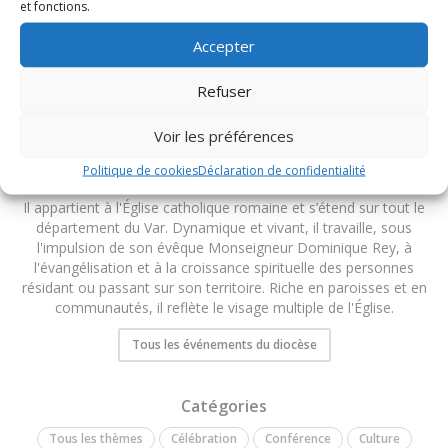
et fonctions.
TOUS LES ÉVÉNEMENTS DU DIOCÈSE
Accepter
Refuser
Voir les préférences
Politique de cookies
Déclaration de confidentialité
Diocèse de Fréjus-Toulon
Il appartient à l'Église catholique romaine et s’étend sur tout le
département du Var. Dynamique et vivant, il travaille, sous
l'impulsion de son évêque Monseigneur Dominique Rey, à
l'évangélisation et à la croissance spirituelle des personnes
résidant ou passant sur son territoire. Riche en paroisses et en
communautés, il reflète le visage multiple de l'Église.
Tous les événements du diocèse
Catégories
Tous les thèmes
Célébration
Conférence
Culture